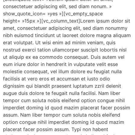
consectetuer adipiscing elit, sed diam nonum. »
show_quote_icon= »yes »][vc_empty_space
height= »15px »][vc_column_text]Lorem ipsum dolor sit
amet, consectetuer adipiscing elit, sed diam nonummy
nibh euismod tincidunt ut laoreet dolore magna aliquam
erat volutpat. Ut wisi enim ad minim veniam, quis
nostrud exerci tation ullamcorper suscipit lobortis nisl
ut aliquip ex ea commodo consequat. Duis autem vel
eum iriure dolor in hendrerit in vulputate velit esse
molestie consequat, vel illum dolore eu feugiat nulla
facilisis at vero eros et accumsan et iusto odio
dignissim qui blandit praesent luptatum zzril delenit
augue duis dolore te feugait nulla facilisi. Nam liber
tempor cum soluta nobis eleifend option congue nihil
imperdiet doming id quod mazim placerat facer possim
assum. Nam liber tempor cum soluta nobis eleifend
option congue nihil imperdiet doming id quod mazim
placerat facer possim assum. Typi non habent