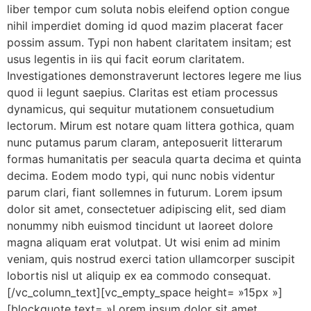
liber tempor cum soluta nobis eleifend option congue
nihil imperdiet doming id quod mazim placerat facer
possim assum. Typi non habent claritatem insitam; est
usus legentis in iis qui facit eorum claritatem.
Investigationes demonstraverunt lectores legere me lius
quod ii legunt saepius. Claritas est etiam processus
dynamicus, qui sequitur mutationem consuetudium
lectorum. Mirum est notare quam littera gothica, quam
nunc putamus parum claram, anteposuerit litterarum
formas humanitatis per seacula quarta decima et quinta
decima. Eodem modo typi, qui nunc nobis videntur
parum clari, fiant sollemnes in futurum. Lorem ipsum
dolor sit amet, consectetuer adipiscing elit, sed diam
nonummy nibh euismod tincidunt ut laoreet dolore
magna aliquam erat volutpat. Ut wisi enim ad minim
veniam, quis nostrud exerci tation ullamcorper suscipit
lobortis nisl ut aliquip ex ea commodo consequat.
[/vc_column_text][vc_empty_space height= »15px »]
[blockquote text= »Lorem ipsum dolor sit amet,